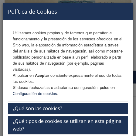
Política de Cookies
Utilizamos cookies propias y de terceros que permiten el
funcionamiento y la prestación de los servicios ofrecidos en el
MENU
Sitio web, la elaboración de información estadística a través
del análisis de sus hábitos de navegación, así como mostrarle
publicidad personalizada en base a un perfil elaborado a partir
de sus hábitos de navegación (por ejemplo, páginas
Formulario de contacto
visitadas).
Al pulsar en
Aceptar
consiente expresamente el uso de todas
Patrocinadores
las cookies.
Si desea rechazarlas o adaptar su configuración, pulse en
Colaboradores
Configuración de cookies
.
FENIN
¿Qué son las cookies?
Web Patrocinada
¿Qué tipos de cookies se utilizan en esta página
web?