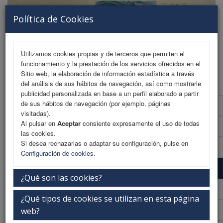
Política de Cookies
Utilizamos cookies propias y de terceros que permiten el
funcionamiento y la prestación de los servicios ofrecidos en el
MENU
Sitio web, la elaboración de información estadística a través
del análisis de sus hábitos de navegación, así como mostrarle
publicidad personalizada en base a un perfil elaborado a partir
de sus hábitos de navegación (por ejemplo, páginas
Programa preliminar
visitadas).
Al pulsar en
Aceptar
consiente expresamente el uso de todas
Programa preliminar (PDF)
las cookies.
Si desea rechazarlas o adaptar su configuración, pulse en
Cronograma Programa preliminar
Configuración de cookies
.
Normativa comunicaciones
¿Qué son las cookies?
Envío de comunicaciones
¿Qué tipos de cookies se utilizan en esta página
Plantilla
web?