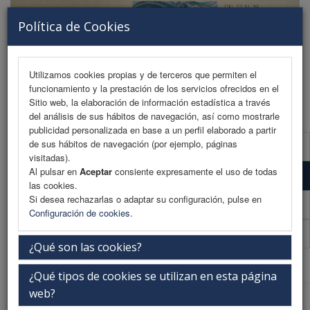
Política de Cookies
Utilizamos cookies propias y de terceros que permiten el
funcionamiento y la prestación de los servicios ofrecidos en el
MENU
Sitio web, la elaboración de información estadística a través
del análisis de sus hábitos de navegación, así como mostrarle
publicidad personalizada en base a un perfil elaborado a partir
de sus hábitos de navegación (por ejemplo, páginas
Información de inscripción
visitadas).
Al pulsar en
Aceptar
consiente expresamente el uso de todas
Inscripción online
las cookies.
Si desea rechazarlas o adaptar su configuración, pulse en
Boletín inscripcion (PDF)
Configuración de cookies
.
Becas
¿Qué son las cookies?
Web Patrocinada
¿Qué tipos de cookies se utilizan en esta página
web?