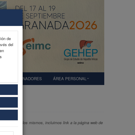
ción de
avés del
 en
as
PATROCINADORES
ÁREA PERSONAL
limiento de los mismos, incluimos link a la página web de