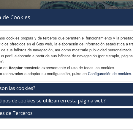
a de Cookies
mos cookies propias y de terceros que permiten el funcionamiento y la presta
vicios ofrecidos en el Sitio web, la elaboración de información estadística a tr
s de sus hábitos de navegación, así como mostrarle publicidad personalizada
un perfil elaborado a partir de sus hábitos de navegación (por ejemplo, págin
s).
ar en
Aceptar
consiente expresamente el uso de todas las cookies.
a rechazarlas o adaptar su configuración, pulse en
Configuración de cookies
.
REA CIENTÍFICA
INSCRIPCIÓN
BECAS
ALOJAMIENTO
son las cookies?
tipos de cookies se utilizan en esta página web?
iudad
es de Terceros
greso está acogido al cumplimiento de los Códigos Éticos de FENIN. En cump
a de turismo de la ciudad de Granada.