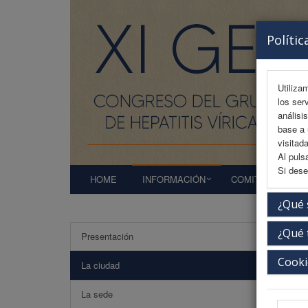
Polític
Utiliza
los ser
análisi
base a 
visitada
Al puls
Si dese
HOME
INFORMACIÓN
COMITÉS
A
¿Qué 
¿Qué 
Presentación
La C
Cooki
La ciudad
Este con
la oficin
La sede