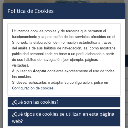
Política de Cookies
Utilizamos cookies propias y de terceros que permiten el
funcionamiento y la prestación de los servicios ofrecidos en el
MENU
Sitio web, la elaboración de información estadística a través
del análisis de sus hábitos de navegación, así como mostrarle
publicidad personalizada en base a un perfil elaborado a partir
de sus hábitos de navegación (por ejemplo, páginas
Programa preliminar
visitadas).
Al pulsar en
Aceptar
consiente expresamente el uso de todas
Programa preliminar (PDF)
las cookies.
Si desea rechazarlas o adaptar su configuración, pulse en
Cronograma Programa preliminar
Configuración de cookies
.
Normativa comunicaciones
¿Qué son las cookies?
Envío de comunicaciones
¿Qué tipos de cookies se utilizan en esta página
Plantilla
web?