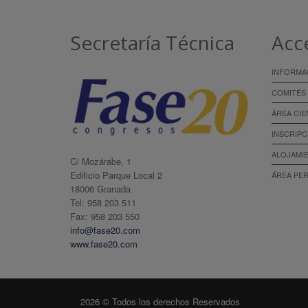
Secretaría Técnica
Acc
INFORMA
COMITÉS
ÁREA CIE
INSCRIPC
ALOJAMI
C/ Mozárabe, 1
Edificio Parque Local 2
ÁREA PE
18006 Granada
Tel: 958 203 511
Fax: 958 203 550
info@fase20.com
www.fase20.com
2026 © Todos los derechos Reservados