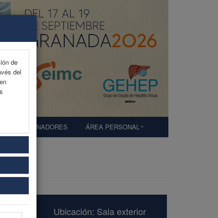
ción de
avés del
 en
as
PATROCINADORES
ÁREA PERSONAL
Ubicación: Sala exterior