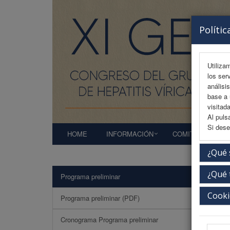
Polític
Utiliza
los ser
análisi
base a 
visitada
Al puls
Si dese
HOME
INFORMACIÓN
COMITÉS
A
¿Qué 
¿Qué 
Programa preliminar
COR
Cooki
Programa preliminar (PDF)
Cronograma Programa preliminar
J