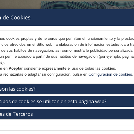
a de Cookies
mos cookies propias y de terceros que permiten el funcionamiento y la presta
vicios ofrecidos en el Sitio web, la elaboración de información estadística a tr
s de sus hábitos de navegación, así como mostrarle publicidad personalizada
un perfil elaborado a partir de sus hábitos de navegación (por ejemplo, págin
s).
ar en
Aceptar
consiente expresamente el uso de todas las cookies.
a rechazarlas o adaptar su configuración, pulse en
Configuración de cookies
.
REA CIENTÍFICA
INSCRIPCIÓN
BECAS
ALOJAMIENTO
son las cookies?
tipos de cookies se utilizan en esta página web?
EIMC
es de Terceros
ueves 17 de septiembre
19:00-21:00h.