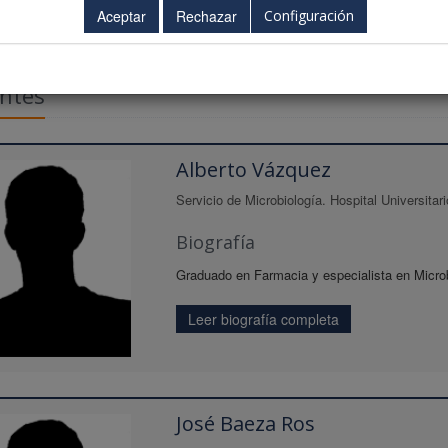
Configuración
ntes
Alberto Vázquez
Servicio de Microbiología. Hospital Universitar
Biografía
Graduado en Farmacia y especialista en Microb
Leer biografía completa
José Baeza Ros